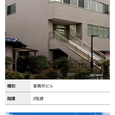
種別
事務所ビル
階建
3階建