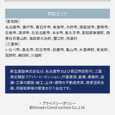
対応エリア
［愛知県］
名古屋市、瀬戸市、春日井市、東海市、大府市、尾張旭市、豊明市、
日進市、清須市、北名古屋市、あま市、長久手市、愛知郡東郷町、西
春日井豊山町、海部郡大治町、蟹江町、飛島村
［三重県］
いなべ市、桑名市、四日市市、鈴鹿市、亀山市、木曽岬町、東員町、
菰野町、朝日町、川越町
新生建設株式会社は、名古屋市および周辺市区町村、三重
県北勢部でアパート・マンション、戸建賃貸、倉庫、事務所、店
舗・工場の建設・施工、土地・建物の不動産売買、資産活用全
般、月極駐車場の管理を行う会社です。
プライバシーポリシー
©Shinsei Construction Co.,Ltd.