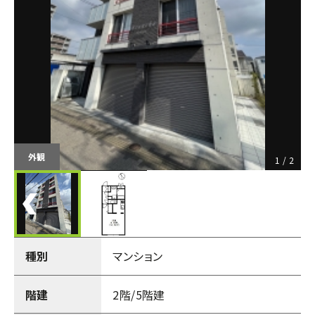
外観
1
/
2
種別
マンション
階建
2階/5階建